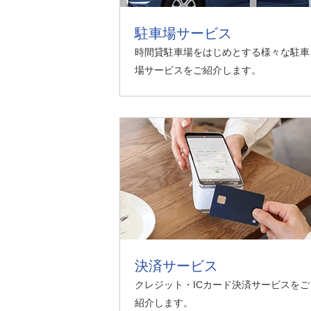
環境負荷低減への貢献
株価情報
株主構成
資源の有効利用
駐車場サービス
株式概要
株主総会
時間貸駐車場をはじめとする様々な駐車
気候変動への取り組み
場サービスをご紹介します。
（TCFD）
統
編集方針
（PDFファイル）
決済サービス
クレジット・ICカード決済サービスをご
紹介します。