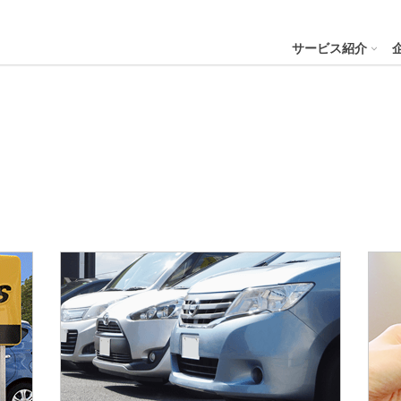
４株式会社
サービス紹介
プへ
ステナビリティの推進
会社案内
財務・業績
コー
IR資
※サステ
パーク２４グループと
会社概要
月次業績状況
サステナビリティの浸透
グループ本社ビル紹介
決算
サステナビリティ
コー
役員一覧
業績ハイライト
ステークホルダーとの対話
CMギャラリー
説明
パーク２４グループの各種方針
リス
パーク２４グループ一覧
財務状況
サステナビリティ関連データ
スポーツ活動
有価
ビリティサービス
会員サービス
決済サービ
サステナビリティ推進体制
内部
沿革
キャッシュ・フローの状況
イニシアチブへの参画・社外からの評価
一般事業主行動計画
株主
コン
セグメント別売上高・営業利益
統合
ビリティへリンクし
会
人権への取り組み
事業継続マネジメントシステム
個人