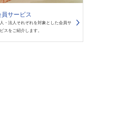
リスク管理
ク２４のあゆみ
内部統制
会員サービス
ク２４の強み
人・法人それぞれを対象とした会員サ
コンプライアンスとインテグリティ
ビスをご紹介します。
環境