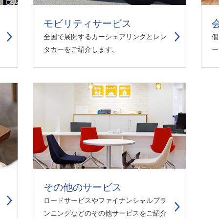
人材戦略
お客様への責任
配当情報
発行体格付
電子公告
パー
人的資本価値の最大化に向け
責任ある調達
モビリティサービス
た取り組み
株主優待
株式手続
定款・株式取扱
パー
全国で展開するカーシェアリングとレン
個
地域コミュニティへの貢献
規則
タカーをご紹介します。
ー
健康経営の推進
市場
合報告書
※投資家情報へリンクします
その他のサービス
ロードサービスやファイナンシャルプラ
ンニングなどのその他サービスをご紹介