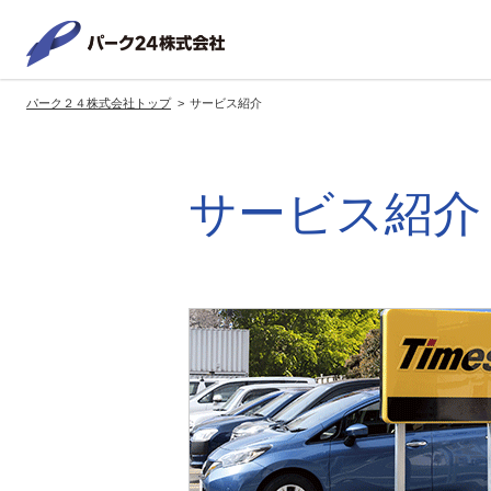
パーク２
パーク２４株式会社トップ
サービス紹介
サービス紹介
企業情報
投資家情報
サステナビリティ
トップへ
トップへ
トップへ
トッ
サービス紹介
グループの方針・展開
経営方針
トップコミットメント
サ
社長メッセージ
社長メッセージ
社長メッセージ
※企業情報へリンクします
グループ理念・スローガン
基本方針・戦略
サステナビリティ委員会
委員長メッセージ
展開ブランド
中期経営計画
（PDFファイル）
駐車場サービス
モ
事業拠点
事業等のリスク
コーポレート・ガバナンス
※サステナ
環境
社
ます
社会全体のCO2削減への貢献
株式情報