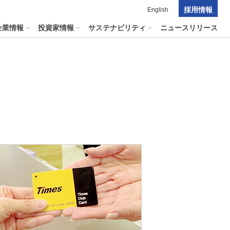
採用情報
English
企業情報
投資家情報
サステナビリティ
ニュースリリース
ポレート・ガバナンス
料室
パーク２４グループの
マテリアリティ
ナビリティへリンクします
短信
ポレート・ガバナンスの状況
マテリアリティ
会資料・動画
ク管理
サステナビリティに関する
証券報告書
中長期目標
ス
その他のサービス
統制
​
通信
プライアンスとインテグリティ
報告書・アニュアルレポート
コーポレート・ガバナンス
コーポレート・ガバナンスの状況
投資家の皆様へ