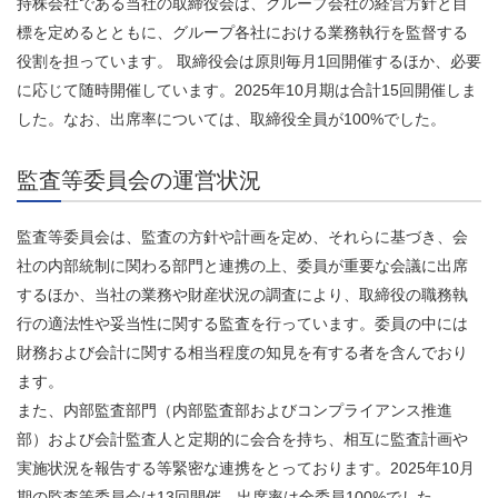
持株会社である当社の取締役会は、グループ会社の経営方針と目
標を定めるとともに、グループ各社における業務執行を監督する
役割を担っています。 取締役会は原則毎月1回開催するほか、必要
に応じて随時開催しています。2025年10月期は合計15回開催しま
した。なお、出席率については、取締役全員が100%でした。
監査等委員会の運営状況
監査等委員会は、監査の方針や計画を定め、それらに基づき、会
社の内部統制に関わる部門と連携の上、委員が重要な会議に出席
するほか、当社の業務や財産状況の調査により、取締役の職務執
行の適法性や妥当性に関する監査を行っています。委員の中には
財務および会計に関する相当程度の知見を有する者を含んでおり
ます。
また、内部監査部門（内部監査部およびコンプライアンス推進
部）および会計監査人と定期的に会合を持ち、相互に監査計画や
実施状況を報告する等緊密な連携をとっております。2025年10月
期の監査等委員会は13回開催、出席率は全委員100%でした。