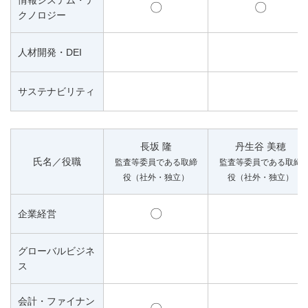
情報システム・テ
〇
〇
クノロジー
人材開発・DEI
サステナビリティ
長坂 隆
丹生谷 美穂
氏名／役職
監査等委員である取締
監査等委員である取締
役（社外・独立）
役（社外・独立）
〇
企業経営
グローバルビジネ
ス
会計・ファイナン