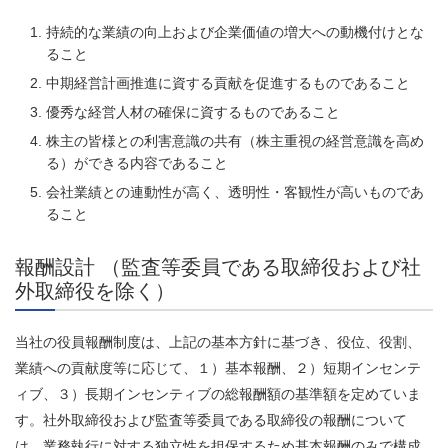
持続的な業績の向上および企業価値の増大への動機付けとな
ること
中期経営計画推進に資する貢献を促進するものであること
優秀な経営人材の確保に資するものであること
株主の皆様との利害意識の共有（株主重視の経営意識を高め
る）ができる内容であること
会社業績との連動性が高く、透明性・客観性が高いものであ
ること
報酬設計 （監査等委員である取締役および社
外取締役を除く）​
当社の役員報酬制度は、上記の基本方針に基づき、役位、役割、
業績への貢献度等に応じて、１）基本報酬、２）短期インセンテ
ィブ、３）長期インセンティブの総報酬額の基準額を定めていま
す。社外取締役および監査等委員である取締役の報酬について
は、業務執行に対する独立性を担保するため基本報酬のみで構成