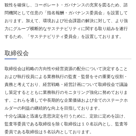
観性を確保し、コーポレート・ガバナンスの充実を図るため、諮
問機関として任意の「指名報酬・ガバナンス委員会」を設置して
おります。加えて、環境および社会課題の解決に対して、より強
力にグループ横断的なサステナビリティに関する取り組みを遂行
するため、「サステナビリティ委員会」を設置しております。
取締役会
取締役会は戦略の方向性や経営資源の配分について決定すること
および執行役員による業務執行の監査・監督をその重要な役割・
責務と考えており、経営戦略・経営計画について取締役会で議論
し策定するとともに業務執行のモニタリング強化に努めておりま
す。これらを通して中長期的な企業価値および全てのステークホ
ルダーの利益の継続的な向上を目指しております。
十分な議論と迅速な意思決定を行うために、定款に定めを設け、
監査等委員である取締役を除く取締役は１０名以内とし、監査等
委員である取締役は５名以内としております。