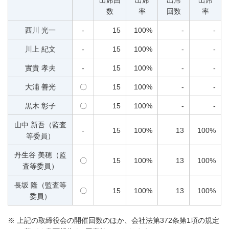
出席回
出席
出席
出席
数
率
回数
率
西川 光一
-
15
100%
-
-
川上 紀文
-
15
100%
-
-
實貴 孝夫
-
15
100%
-
-
大浦 善光
〇
15
100%
-
-
黒木 彰子
〇
15
100%
-
-
山中 新吾（監査
-
15
100%
13
100%
等委員）
丹生谷 美穂（監
〇
15
100%
13
100%
査等委員）
長坂 隆（監査等
〇
15
100%
13
100%
委員）
※
上記の取締役会の開催回数のほか、会社法第372条第1項の規定