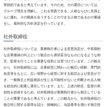
実効的であると考えています。そのため、その選任については、
グループ理念を理解し、これを実践できる、人格ならびに見識と
もに優れ、その職責を全うすることのできる人物であるかの審議
をし、最終的な方針決定を行っています。
社外取締役
社外取締役については、業務執行者による意思決定が、中長期的
な企業価値の向上という観点から適切妥当なものになるような助
言、監督を行うことを重要な役割と位置づけています。この観点
から、社外取締役には、企業経営に関わった幅広い経験、専門的
知見等をもとに、広い視野から経営に対する助言および意見がで
き、一般株主と利益相反が生じる可能性がないと判断される人物
を総合的に勘案し選任しています。また、上述の助言、監督の実
効性を担保するため、社外取締役が業務執行者から独立している
ことが重要であると考えています。この観点から、社外取締役の
独立性に関する基準を設け、積極的に、当該基準を満たす独立性