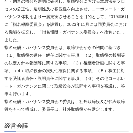
与・助言の機会を適切に確保し、取締役会における意思決定プロ
セスの公正性、透明性及び客観性を向上させ、コーポレート・ガ
バナンス体制をより一層充実させることを目的として、2019年6月
に「指名報酬委員会」を設置し、2023年11月には同委員会におけ
る機能を拡充し、「指名報酬・ガバナンス委員会」へ改称いたし
ました。
指名報酬・ガバナンス委員会は、取締役会からの諮問に基づき、
（１）取締役の選任・解任に関する事項、（２）取締役の報酬等
の決定方針や報酬等に関する事項、（３）後継者計画に関する事
項、（４）取締役会の実効性確保に関する事項、（５）株主に対
する受託者責任・説明責任に関する事項、（６）その他コーポレ
ート・ガバナンスに関して取締役会が諮問する事項を審議し、答
申を行います。
指名報酬・ガバナンス委員会の委員は、社外取締役及び代表取締
役をもって構成し、委員長は、社外取締役から選定します。
経営会議