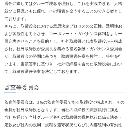
選任に際してはグループ理念を理解し、これを実践できる、人格
並びに見識ともに優れ、その職責を全うすることのできる者とし
ております。
さらに、取締役会における意思決定プロセスの公正性、透明性お
よび客観性を向上させ、コーポレート・ガバナンス体制をより一
層充実させることを目的とし、社外取締役と代表取締役から構成
され、社外取締役が委員長を務める指名報酬・ガバナンス委員会
が、取締役会の諮問に基づき、取締役選任案を検討し、答申を行
います。当該答申に基づき、社外取締役を含めた取締役会におい
て、取締役選任議案を決定しております。
監査等委員会
監査等委員会は、3名の監査等委員である取締役で構成され、その
全員が社外取締役となります。当社の取締役の職務執行に加え、
当社を通じて当社グループ各社の取締役の職務執行に係る法令・
定款及び社内の規則・規程を遵守状況ならびに内部統制の有効性