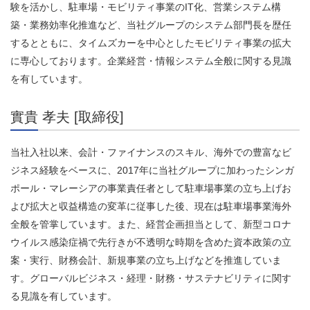
験を活かし、駐車場・モビリティ事業のIT化、営業システム構
築・業務効率化推進など、当社グループのシステム部門長を歴任
するとともに、タイムズカーを中心としたモビリティ事業の拡大
に専心しております。企業経営・情報システム全般に関する見識
を有しています。
實貴 孝夫 [取締役]​
当社入社以来、会計・ファイナンスのスキル、海外での豊富なビ
ジネス経験をベースに、2017年に当社グループに加わったシンガ
ポール・マレーシアの事業責任者として駐車場事業の立ち上げお
よび拡大と収益構造の変革に従事した後、現在は駐車場事業海外
全般を管掌しています。また、経営企画担当として、新型コロナ
ウイルス感染症禍で先行きが不透明な時期を含めた資本政策の立
案・実行、財務会計、新規事業の立ち上げなどを推進していま
す。グローバルビジネス・経理・財務・サステナビリティに関す
る見識を有しています。