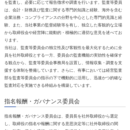
を監査し、必要に応じて報告徴求や調査を行います。監査等委員
は、会計・財務及び監査に関する専門的知識と経験、海外を含む
企業法務・コンプライアンスの分野を中心とした専門的見識と経
験、また、当社事業の監督経験等を有し、独立した客観的な立場
から取締役会や経営陣に能動的・積極的に適切な意見を述べてお
ります。
当社は、監査等委員会の独立性及び客観性を最大化するために全
員を社外取締役とする一方、委員会の監査機能の実効性を確保す
る観点から、監査等委員会事務局を設置し、情報収集・調査を支
援する体制を整備しています。さらに、有事においては経営監査
部を監査等委員会の指示の下で機動的に活用し、迅速かつ的確な
監査対応を実施できる枠組みを構築しています。
指名報酬・ガバナンス委員会
指名報酬・ガバナンス委員会は、委員長を社外取締役から選定
し、取締役の指名や報酬に関する意思決定等に社外取締役の関