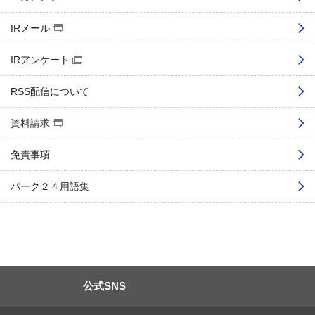
IRメール
（別窓で開く）
IRアンケート
（別窓で開く）
RSS配信について
資料請求
（別窓で開く）
免責事項
パーク２４用語集
公式SNS