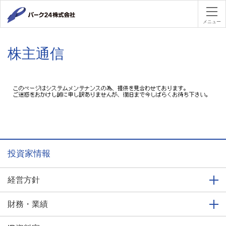
パーク２４
メニュー
株主通信
投資家情報
経営方針
財務・業績