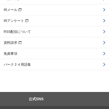
IRメール
（別窓で開く）
IRアンケート
（別窓で開く）
RSS配信について
資料請求
（別窓で開く）
免責事項
パーク２４用語集
公式SNS