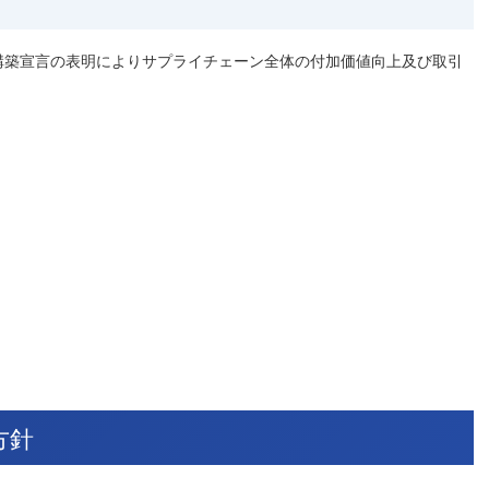
構築宣言の表明によりサプライチェーン全体の付加価値向上及び取引
）
ファイル）
ァイル）
（PDFファイル）
（PDFファイル）
ァイル）
方針