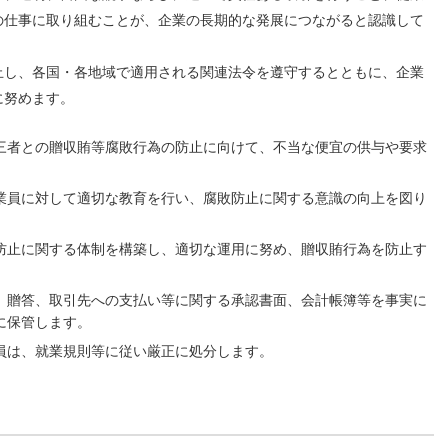
の仕事に取り組むことが、企業の長期的な発展につながると認識して
止し、各国・各地域で適用される関連法令を遵守するとともに、企業
に努めます。
三者との贈収賄等腐敗行為の防止に向けて、不当な便宜の供与や要求
業員に対して適切な教育を行い、腐敗防止に関する意識の向上を図り
防止に関する体制を構築し、適切な運用に努め、贈収賄行為を防止す
。
、贈答、取引先への支払い等に関する承認書面、会計帳簿等を事実に
に保管します。
員は、就業規則等に従い厳正に処分します。