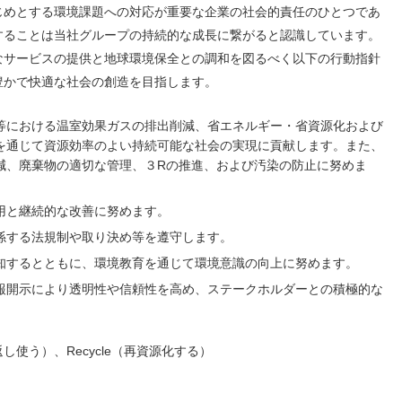
じめとする環境課題への対応が重要な企業の社会的責任のひとつであ
することは当社グループの持続的な成長に繋がると認識しています。
なサービスの提供と地球環境保全との調和を図るべく以下の行動指針
豊かで快適な社会の創造を目指します。
等における温室効果ガスの排出削減、省エネルギー・省資源化および
を通じて資源効率のよい持続可能な社会の実現に貢献します。また、
減、廃棄物の適切な管理、３Rの推進、および汚染の防止に努めま
用と継続的な改善に努めます。
係する法規制や取り決め等を遵守します。
知するとともに、環境教育を通じて環境意識の向上に努めます。
報開示により透明性や信頼性を高め、ステークホルダーとの積極的な
り返し使う）、Recycle（再資源化する）