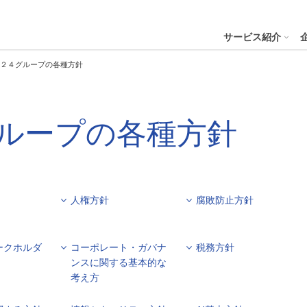
４株式会社
サービス紹介
２４グループの各種方針
プへ
ループの各種方針
ステナビリティの推進
会社案内
財務・業績
コー
IR資
※サステ
パーク２４グループと
会社概要
月次業績状況
サステナビリティの浸透
グループ本社ビル紹介
決算
サステナビリティ
コー
役員一覧
業績ハイライト
ステークホルダーとの対話
CMギャラリー
説明
パーク２４グループの各種方針
リス
人権方針
腐敗防止方針
パーク２４グループ一覧
財務状況
サステナビリティ関連データ
スポーツ活動
有価
ビリティサービス
会員サービス
決済サービ
サステナビリティ推進体制
内部
沿革
キャッシュ・フローの状況
イニシアチブへの参画・社外からの評価
一般事業主行動計画
株主
コン
ークホルダ
コーポレート・ガバナ
税務方針
セグメント別売上高・営業利益
統合
ビリティへリンクし
ンスに関する基本的な
会
考え方
人権への取り組み
事業継続マネジメントシステム
個人