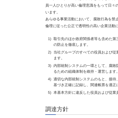
員一人ひとりが高い倫理意識をもって日々
います。
あらゆる事業活動において、腐敗行為を禁
倫理に従った公正で透明性の高い企業活動
1)
取引先のほか政府関係者等も含めた第
の防止を徹底します。
2)
当社グループのすべての役員および従
ます。
3)
内部統制システムの一環として、腐敗
るための組織体制を維持・運営します
4)
適切な内部統制システムのもと、接待
基づき正確に記録し、関連帳票を適正
5)
本基本方針に違反した役員および従業
調達方針