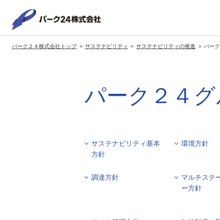
パーク２
パーク２４株式会社トップ
サステナビリティ
サステナビリティの推進
パーク
サービス紹介
企業情報
投資家情報
サステナビリティ
トップへ
トップへ
トップへ
トッ
パーク２４グ
グループの方針・展開
経営方針
トップコミットメント
サ
社長メッセージ
社長メッセージ
社長メッセージ
※企業情報へリンクします
グループ理念・スローガン
基本方針・戦略
サステナビリティ委員会
委員長メッセージ
サステナビリティ基本
環境方針
展開ブランド
中期経営計画
（PDFファイル）
方針
駐車場サービス
モ
事業拠点
事業等のリスク
調達方針
マルチステ
コーポレート・ガバナンス
※サステナ
ー方針
環境
社
ます
社会全体のCO2削減への貢献
株式情報