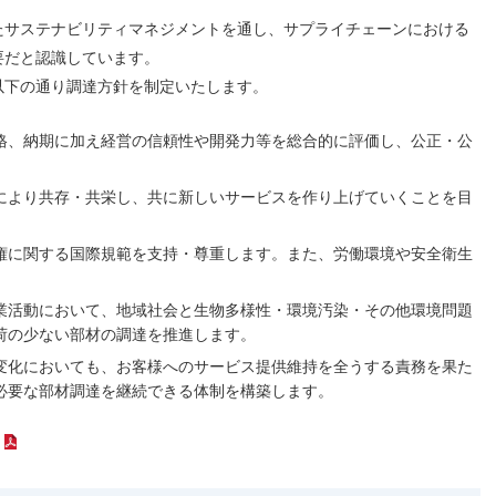
たサステナビリティマネジメントを通し、サプライチェーンにおける
要だと認識しています。
以下の通り調達方針を制定いたします。
格、納期に加え経営の信頼性や開発力等を総合的に評価し、公正・公
により共存・共栄し、共に新しいサービスを作り上げていくことを目
権に関する国際規範を支持・尊重します。また、労働環境や安全衛生
業活動において、地域社会と生物多様性・環境汚染・その他環境問題
荷の少ない部材の調達を推進します。
変化においても、お客様へのサービス提供維持を全うする責務を果た
必要な部材調達を継続できる体制を構築します。
（PDFファイル）