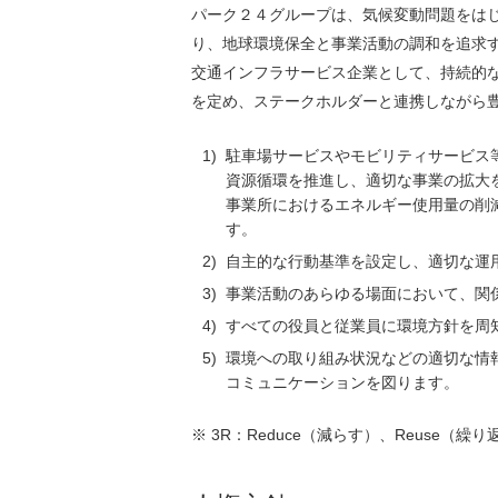
パーク２４グループは、気候変動問題をは
り、地球環境保全と事業活動の調和を追求
交通インフラサービス企業として、持続的
を定め、ステークホルダーと連携しながら
1)
駐車場サービスやモビリティサービス
資源循環を推進し、適切な事業の拡大
事業所におけるエネルギー使用量の削
す。
2)
自主的な行動基準を設定し、適切な運
3)
事業活動のあらゆる場面において、関
4)
すべての役員と従業員に環境方針を周
5)
環境への取り組み状況などの適切な情
コミュニケーションを図ります。
※
3R：Reduce（減らす）、Reuse（繰