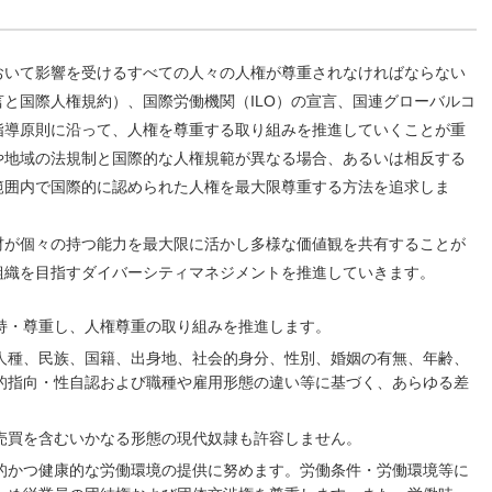
おいて影響を受けるすべての人々の人権が尊重されなければならない
と国際人権規約）、国際労働機関（ILO）の宣言、国連グローバルコ
指導原則に沿って、人権を尊重する取り組みを推進していくことが重
や地域の法規制と国際的な人権規範が異なる場合、あるいは相反する
範囲内で国際的に認められた人権を最大限尊重する方法を追求しま
材が個々の持つ能力を最大限に活かし多様な価値観を共有することが
組織を目指すダイバーシティマネジメントを推進していきます。
持・尊重し、人権尊重の取り組みを推進します。
人種、民族、国籍、出身地、社会的身分、性別、婚姻の有無、年齢、
的指向・性自認および職種や雇用形態の違い等に基づく、あらゆる差
売買を含むいかなる形態の現代奴隷も許容しません。
的かつ健康的な労働環境の提供に努めます。労働条件・労働環境等に