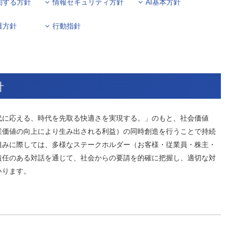
関する方針
情報セキュリティ方針
AI基本方針
人材戦略
お客様への責任
配当情報
発行体格付
電子公告
パー
人的資本価値の最大化に向け
責任ある調達
護方針
行動指針
た取り組み
株主優待
株式手続
定款・株式取扱
パー
地域コミュニティへの貢献
規則
健康経営の推進
市場
合報告書
※投資家情報へリンクします
針
代に応える、時代を先取る快適さを実現する。」のもと、社会価値
業価値の向上により生み出される利益）の同時創造を行うことで持続
組みに際しては、多様なステークホルダー（お客様・従業員・株主・
責任のある対話を通じて、社会からの要請を的確に把握し、適切な対
いります。