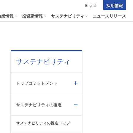
採用情報
English
企業情報
投資家情報
サステナビリティ
ニュースリリース
ポレート・ガバナンス
料室
パーク２４グループの
サステナビリティ
マテリアリティ
ナビリティへリンクします
短信
ポレート・ガバナンスの状況
マテリアリティ
会資料・動画
トップコミットメント
ク管理
サステナビリティに関する
証券報告書
中長期目標
ス
その他のサービス
統制
​
通信
サステナビリティの推進
プライアンスとインテグリティ
報告書・アニュアルレポート
コーポレート・ガバナンス
サステナビリティの推進トップ
コーポレート・ガバナンスの状況
投資家の皆様へ