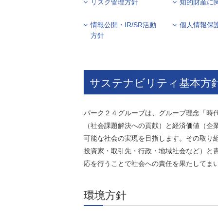
リスク管理方針
知的財産に
環境負荷低減への貢献
株価情報
株主構成
資源の有効利用
情報公開・IR/SR活動
個人情報保
株式概要
株主総会
方針
気候変動への取り組み
（TCFD）
統
編集方針
（PDFファイル）
サステナビリティ基本方
パーク２４グループは、グループ理念「時
（社会課題解決への貢献）と経済価値（企
可能な社会の実現を目指します。その取り
投資家・取引先・行政・地域社会など）と
応を行うことで社会への責任を果たしてま
環境方針