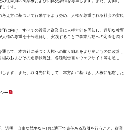
ため従業員の団結権および団体交渉権を尊重します。また、労働時
守します。
の考え方に基づいて行動するよう努め、人権が尊重される社会の実現
遵守に向け、すべての役員と従業員に人権方針を周知し、適切な教育
が人権の尊重を十分理解し、実践することで事業活動への定着を図り
を通じて、本⽅針に基づく⼈権への取り組みをより良いものに改善し
り組みおよびその進捗状況は、各種報告書やウェブサイト等を通し
⽤します。また、取引先に対して、本⽅針に基づき、⼈権に配慮した
。
シー
（PDFファイル）
正、透明、自由な競争ならびに適正で責任ある取引を行うこと、従業